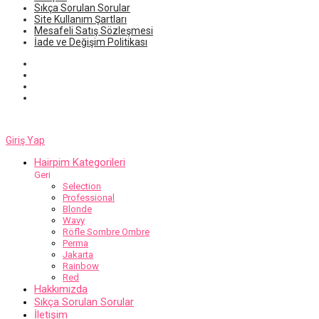
Sıkça Sorulan Sorular
Site Kullanım Şartları
Mesafeli Satış Sözleşmesi
İade ve Değişim Politikası
Giriş Yap
Hairpim Kategorileri
Geri
Selection
Professional
Blonde
Wavy
Röfle Sombre Ombre
Perma
Jakarta
Rainbow
Red
Hakkımızda
Sıkça Sorulan Sorular
İletişim