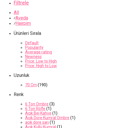
Filtrele
All
Aveda
⁄
Hairpim
⁄
Ürünleri Sırala
Default
Popularity
Average rating
Newness
Price: Low to High
Price: High to Low
Uzunluk
70 Cm
(190)
Renk
6 Ton Ombre
(3)
6 Ton Röfle
(1)
Açık Bej Kahve
(1)
Açık Dore Kumral Ombre
(1)
açık dore sarı
(1)
Açık Küllü Kumral
(1)