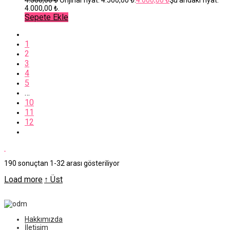
4.000,00 ₺.
Sepete Ekle
1
2
3
4
5
…
10
11
12
190 sonuçtan 1-32 arası gösteriliyor
Load more
↑ Üst
Hakkımızda
İletişim