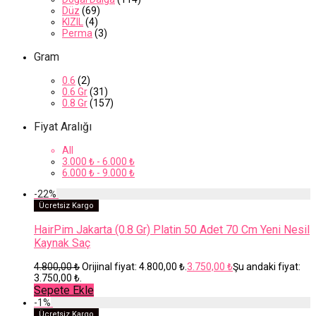
Düz
(69)
KIZIL
(4)
Perma
(3)
Gram
0.6
(2)
0.6 Gr
(31)
0.8 Gr
(157)
Fiyat Aralığı
All
3.000
₺
-
6.000
₺
6.000
₺
-
9.000
₺
-
22
%
Ücretsiz Kargo
HairPim Jakarta (0.8 Gr) Platin 50 Adet 70 Cm Yeni Nesil
Kaynak Saç
4.800,00
₺
Orijinal fiyat: 4.800,00 ₺.
3.750,00
₺
Şu andaki fiyat:
3.750,00 ₺.
Sepete Ekle
-
1
%
Ücretsiz Kargo