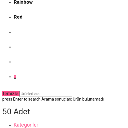
Rainbow
Red
0
Temizle
press
Enter
to search
Arama sonuçları:
Ürün bulunamadı.
50 Adet
Kategoriler