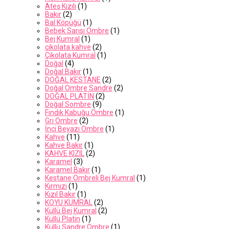
Ateş Kızılı
(1)
Bakır
(2)
Bal Köpüğü
(1)
Bebek Sarısı Ombre
(1)
Bej Kumral
(1)
çikolata kahve
(2)
Çikolata Kumral
(1)
Doğal
(4)
Doğal Bakır
(1)
DOĞAL KESTANE
(2)
Doğal Ombre Sandre
(2)
DOĞAL PLATİN
(2)
Doğal Sombre
(9)
Fındık Kabuğu Ombre
(1)
Gri Ombre
(2)
İnci Beyazı Ombre
(1)
Kahve
(11)
Kahve Bakır
(1)
KAHVE KIZIL
(2)
Karamel
(3)
Karamel Bakır
(1)
Kestane Ombreli Bej Kumral
(1)
Kırmızı
(1)
Kızıl Bakır
(1)
KOYU KUMRAL
(2)
Küllü Bej Kumral
(2)
Küllü Platin
(1)
Küllü Sandre Ombre
(1)