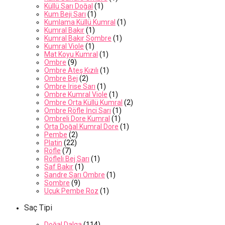
Küllü Sarı Doğal
(1)
Kum Beji Sarı
(1)
Kumlama Küllü Kumral
(1)
Kumral Bakır
(1)
Kumral Bakır Sombre
(1)
Kumral Viole
(1)
Mat Koyu Kumral
(1)
Ombre
(9)
Ombre Ateş Kızılı
(1)
Ombre Bej
(2)
Ombre İrise Sarı
(1)
Ombre Kumral Viole
(1)
Ombre Orta Küllü Kumral
(2)
Ombre Röfle İnci Sarı
(1)
Ombreli Dore Kumral
(1)
Orta Doğal Kumral Dore
(1)
Pembe
(2)
Platin
(22)
Röfle
(7)
Röfleli Bej Sarı
(1)
Saf Bakır
(1)
Sandre Sarı Ombre
(1)
Sombre
(9)
Uçuk Pembe Roz
(1)
Saç Tipi
Doğal Dalga
(114)