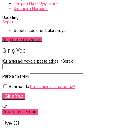
Hairpim Nasıl Uygulanır?
Siparişim Nerede?
Updating
…
Sepet
Sepetinizde ürün bulunmuyor.
Alışverişe devam et
Giriş Yap
Kullanıcı adı veya e-posta adresi
*
Gerekli
Parola
*
Gerekli
Beni hatırla
Parolanızı mı unuttunuz?
Giriş Yap
Or
Create an account
Üye Ol