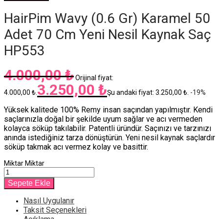
HairPim Wavy (0.6 Gr) Karamel 50
Adet 70 Cm Yeni Nesil Kaynak Saç
HP553
4.000,00
₺
Orijinal fiyat:
3.250,00
₺
4.000,00 ₺.
Şu andaki fiyat: 3.250,00 ₺.
-
19
%
Yüksek kalitede 100% Remy insan saçından yapılmıştır. Kendi
saçlarınızla doğal bir şekilde uyum sağlar ve acı vermeden
kolayca söküp takılabilir. Patentli üründür. Saçınızı ve tarzınızı
anında istediğiniz tarza dönüştürün. Yeni nesil kaynak saçlardır
söküp takmak acı vermez kolay ve basittir.
Miktar
Miktar
Sepete Ekle
Nasıl Uygulanır
Taksit Seçenekleri