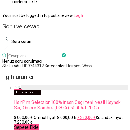
İnceleme ekle
You must be logged in to post a review
Log In
Soru ve cevap
Soru sorun
Henüz soru sorulmadı
Stok kodu:
HP9744317
Kategoriler:
Hairpim
,
Wavy
İlgili ürünler
-
9
%
Ücretsiz Kargo
HairPim Selection100% İnsan Saçı Yeni Nesil Kaynak
Saç Ombre Sombre (0.8 Gr) 50 Adet 70 Cm
8.000,00
₺
Orijinal fiyat: 8.000,00 ₺.
7.250,00
₺
Şu andaki fiyat:
7.250,00 ₺.
Sepete Ekle