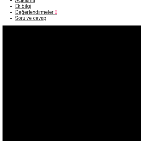
Açıklama
Ek bilgi
Değerlendirmeler
0
Soru ve cevap