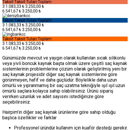
Taksit
Taksit Tutarı
Toplam
3
1.083,33 ₺
3.250,00 ₺
6
541,67 ₺
3.250,00 ₺
Taksit
Taksit Tutarı
Toplam
3
1.083,33 ₺
3.250,00 ₺
6
541,67 ₺
3.250,00 ₺
Taksit
Taksit Tutarı
Toplam
3
1.083,33 ₺
3.250,00 ₺
6
541,67 ₺
3.250,00 ₺
Günümüzde mevcut ve yaygın olarak kullanılan sıcak silikonlu
veya yivli boncuk kaynak başta olmak üzere çeşitli saç kaynak
sistemlerinin problemlerine çözüm olarak geliştirilmiş yeni bir
saç kaynak projesidir diğer saç kaynak sistemlerine göre
görünmeyen, hafif ve daha güçlüdür. Böylelikle daha uzun
ömürlü ve yıpranmamış bir saç uzatma tekniğiyle ışıl ışıl uzun
ömürlü saçlara kolayca sahip olabilirsiniz. Ürünü sipariş
verirken uzunluk ve adet sayısını istediğinize göre
seçebilirsiniz.
Hairpim’in diğer saç kaynak ürünlerine göre sahip olduğu
başlıca özellikler ve farklar
Profesyonel üründür kullanım için kuaför desteği gerekir.