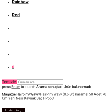
Rainbow
Red
0
Temizle
press
Enter
to search
Arama sonuçları:
Ürün bulunamadı.
Mağaza
/
Hairpim
/
Wavy
/
HairPim Wavy (0.6 Gr) Karamel 50 Adet 70
Cm Yeni Nesil Kaynak Saç HP553
Ücretsiz Kargo