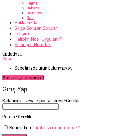
Perma
Jakarta
Rainbow
Red
Hakkımızda
Sıkça Sorulan Sorular
İletişim
Hairpim Nasıl Uygulanır?
Siparişim Nerede?
Updating
…
Sepet
Sepetinizde ürün bulunmuyor.
Alışverişe devam et
Giriş Yap
Kullanıcı adı veya e-posta adresi
*
Gerekli
Parola
*
Gerekli
Beni hatırla
Parolanızı mı unuttunuz?