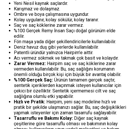
Yeni Nesil kaynak saçlardır.
Karışmaz ve dolaşmaz.
Ombre ve boya çalışmasına uygundur.
Kolay uygulanır, kolay sökülür, kolay taranır.
Saç ve saç köklerine zarar vermez.
%100 Gerçek Remy İnsan Saçı doğal görünüm elde
edilir.
Fön maşa yada diğer şekillendiricilerle kullanılabilir.
Deniz havuz duş gibi yerlerde kullanılabilir.
Patentli üründür yalnızca Hairpim’e aittir.
Acı vermez sökmek ve takmak çok basit ve kolaydır.
Zarar Vermez:
Hairpim saç ve saç köklerine zarar
vermeden kullanılabilir. Bu, saç sağlığını korumanın
önemli olduğu birçok kişi için büyük bir avantaj olabilir.
%100 Gerçek Saç:
Ürünün tamamen gerçek saçtır,
sentetik içeriklerden kaçınmak isteyen kullanıcılar için
çekici bir özelliktir. Sentetik içermemesi cilt ve saç
sağlığına olumlu etki yapabilir.
Hızlı ve Pratik:
Hairpim, yeni saç modeline hızlı ve
pratik bir şekilde ulaşmanızı sağlar. Bu, saç değişiklikleri
yapmak isteyenler için zaman tasarrufu sağlayabilir.
Tasarruflu ve Bakımı Kolay:
Diğer saç kaynak
çeşitlerine göre tasarruflu olması ve bakımının kolay