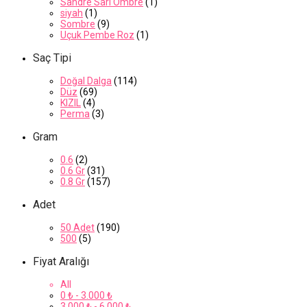
Sandre Sarı Ombre
(1)
siyah
(1)
Sombre
(9)
Uçuk Pembe Roz
(1)
Saç Tipi
Doğal Dalga
(114)
Düz
(69)
KIZIL
(4)
Perma
(3)
Gram
0.6
(2)
0.6 Gr
(31)
0.8 Gr
(157)
Adet
50 Adet
(190)
500
(5)
Fiyat Aralığı
All
0
₺
-
3.000
₺
3.000
₺
-
6.000
₺