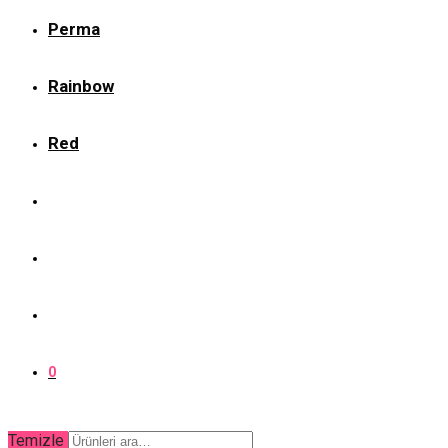
Perma
Rainbow
Red
0
Temizle