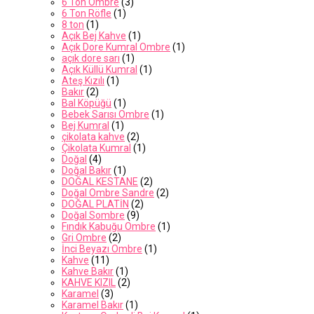
6 Ton Ombre
(3)
6 Ton Röfle
(1)
8 ton
(1)
Açık Bej Kahve
(1)
Açık Dore Kumral Ombre
(1)
açık dore sarı
(1)
Açık Küllü Kumral
(1)
Ateş Kızılı
(1)
Bakır
(2)
Bal Köpüğü
(1)
Bebek Sarısı Ombre
(1)
Bej Kumral
(1)
çikolata kahve
(2)
Çikolata Kumral
(1)
Doğal
(4)
Doğal Bakır
(1)
DOĞAL KESTANE
(2)
Doğal Ombre Sandre
(2)
DOĞAL PLATİN
(2)
Doğal Sombre
(9)
Fındık Kabuğu Ombre
(1)
Gri Ombre
(2)
İnci Beyazı Ombre
(1)
Kahve
(11)
Kahve Bakır
(1)
KAHVE KIZIL
(2)
Karamel
(3)
Karamel Bakır
(1)