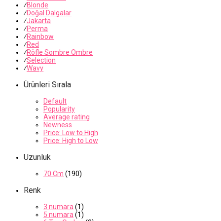
⁄
Blonde
⁄
Doğal Dalgalar
⁄
Jakarta
⁄
Perma
⁄
Rainbow
⁄
Red
⁄
Röfle Sombre Ombre
⁄
Selection
⁄
Wavy
Ürünleri Sırala
Default
Popularity
Average rating
Newness
Price: Low to High
Price: High to Low
Uzunluk
70 Cm
(190)
Renk
3 numara
(1)
5 numara
(1)