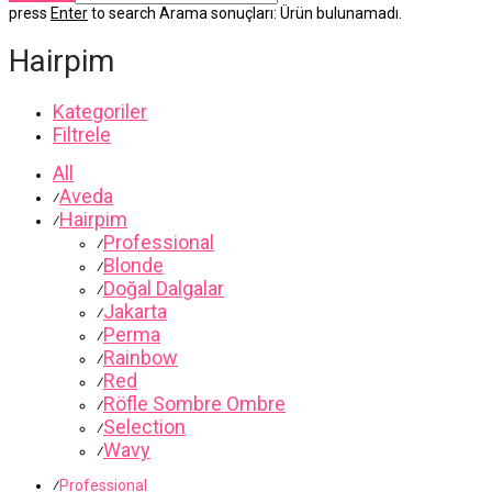
press
Enter
to search
Arama sonuçları:
Ürün bulunamadı.
Hairpim
Kategoriler
Filtrele
All
Aveda
⁄
Hairpim
⁄
Professional
⁄
Blonde
⁄
Doğal Dalgalar
⁄
Jakarta
⁄
Perma
⁄
Rainbow
⁄
Red
⁄
Röfle Sombre Ombre
⁄
Selection
⁄
Wavy
⁄
⁄
Professional