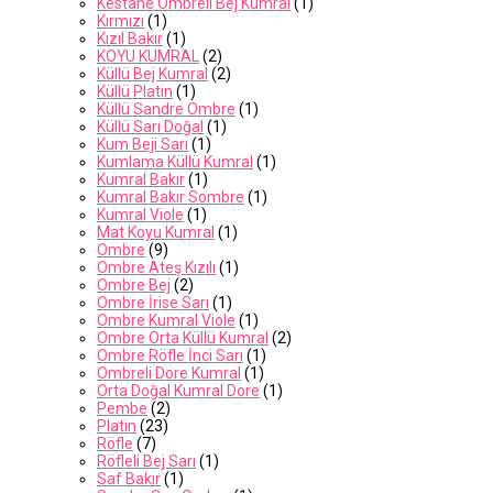
Kestane Ombreli Bej Kumral
(1)
Kırmızı
(1)
Kızıl Bakır
(1)
KOYU KUMRAL
(2)
Küllü Bej Kumral
(2)
Küllü Platin
(1)
Küllü Sandre Ombre
(1)
Küllü Sarı Doğal
(1)
Kum Beji Sarı
(1)
Kumlama Küllü Kumral
(1)
Kumral Bakır
(1)
Kumral Bakır Sombre
(1)
Kumral Viole
(1)
Mat Koyu Kumral
(1)
Ombre
(9)
Ombre Ateş Kızılı
(1)
Ombre Bej
(2)
Ombre İrise Sarı
(1)
Ombre Kumral Viole
(1)
Ombre Orta Küllü Kumral
(2)
Ombre Röfle İnci Sarı
(1)
Ombreli Dore Kumral
(1)
Orta Doğal Kumral Dore
(1)
Pembe
(2)
Platin
(23)
Röfle
(7)
Röfleli Bej Sarı
(1)
Saf Bakır
(1)