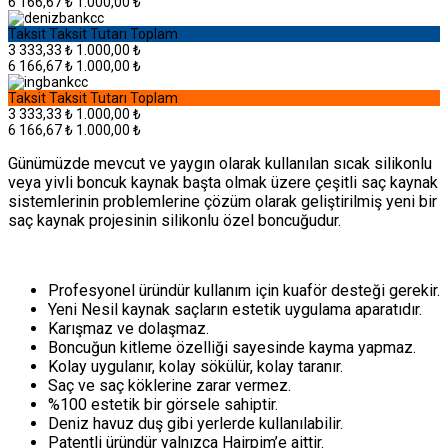
6
166,67 ₺
1.000,00 ₺
Taksit
Taksit Tutarı
Toplam
3
333,33 ₺
1.000,00 ₺
6
166,67 ₺
1.000,00 ₺
Taksit
Taksit Tutarı
Toplam
3
333,33 ₺
1.000,00 ₺
6
166,67 ₺
1.000,00 ₺
Günümüzde mevcut ve yaygın olarak kullanılan sıcak silikonlu
veya yivli boncuk kaynak başta olmak üzere çeşitli saç kaynak
sistemlerinin problemlerine çözüm olarak geliştirilmiş yeni bir
saç kaynak projesinin silikonlu özel boncuğudur.
Profesyonel üründür kullanım için kuaför desteği gerekir.
Yeni Nesil kaynak saçların estetik uygulama aparatıdır.
Karışmaz ve dolaşmaz.
Boncuğun kitleme özelliği sayesinde kayma yapmaz.
Kolay uygulanır, kolay sökülür, kolay taranır.
Saç ve saç köklerine zarar vermez.
%100 estetik bir görsele sahiptir.
Deniz havuz duş gibi yerlerde kullanılabilir.
Patentli üründür yalnızca Hairpim’e aittir.