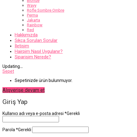
Blonde
Wavy
Röfle Sombre Ombre
Perma
Jakarta
Rainbow
Red
Hakkımızda
Sıkça Sorulan Sorular
İletişim
Hairpim Nasıl Uygulanır?
Siparişim Nerede?
Updating
…
Sepet
Sepetinizde ürün bulunmuyor.
Alışverişe devam et
Giriş Yap
Kullanıcı adı veya e-posta adresi
*
Gerekli
Parola
*
Gerekli