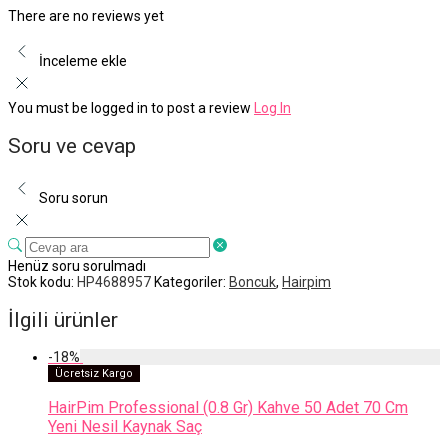
There are no reviews yet
İnceleme ekle
You must be logged in to post a review
Log In
Soru ve cevap
Soru sorun
Henüz soru sorulmadı
Stok kodu:
HP4688957
Kategoriler:
Boncuk
,
Hairpim
İlgili ürünler
-
18
%
Ücretsiz Kargo
HairPim Professional (0.8 Gr) Kahve 50 Adet 70 Cm
Yeni Nesil Kaynak Saç