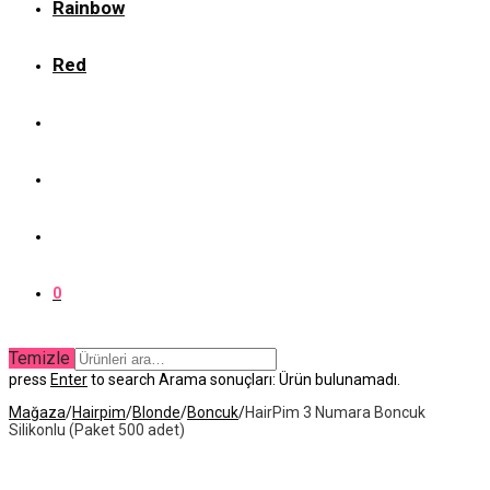
Rainbow
Red
0
Temizle
press
Enter
to search
Arama sonuçları:
Ürün bulunamadı.
Mağaza
/
Hairpim
/
Blonde
/
Boncuk
/
HairPim 3 Numara Boncuk
Silikonlu (Paket 500 adet)