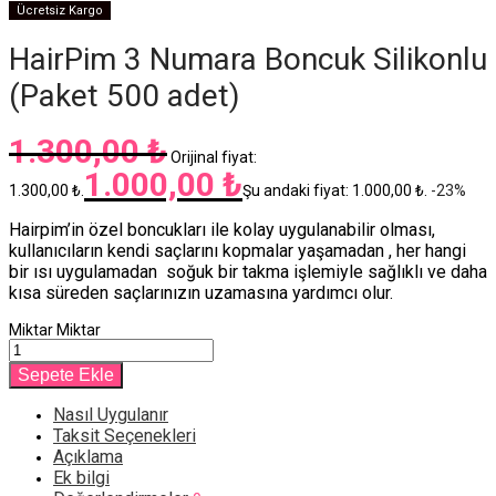
Ücretsiz Kargo
HairPim 3 Numara Boncuk Silikonlu
(Paket 500 adet)
1.300,00
₺
Orijinal fiyat:
1.000,00
₺
1.300,00 ₺.
Şu andaki fiyat: 1.000,00 ₺.
-
23
%
Hairpim’in özel boncukları ile kolay uygulanabilir olması,
kullanıcıların kendi saçlarını kopmalar yaşamadan , her hangi
bir ısı uygulamadan soğuk bir takma işlemiyle sağlıklı ve daha
kısa süreden saçlarınızın uzamasına yardımcı olur.
Miktar
Miktar
Sepete Ekle
Nasıl Uygulanır
Taksit Seçenekleri
Açıklama
Ek bilgi