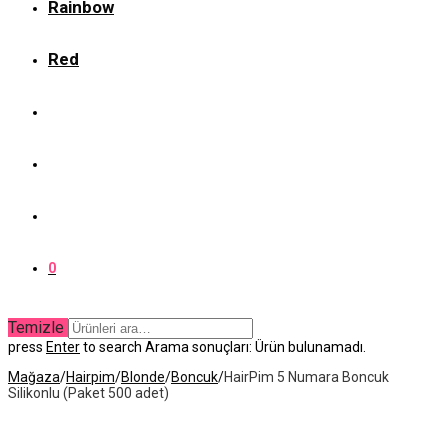
Rainbow
Red
0
Temizle
press
Enter
to search
Arama sonuçları:
Ürün bulunamadı.
Mağaza
/
Hairpim
/
Blonde
/
Boncuk
/
HairPim 5 Numara Boncuk
Silikonlu (Paket 500 adet)