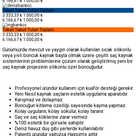
6
166,67 ₺
1.000,00 ₺
Taksit
Taksit Tutarı
Toplam
3
333,33 ₺
1.000,00 ₺
6
166,67 ₺
1.000,00 ₺
Taksit
Taksit Tutarı
Toplam
3
333,33 ₺
1.000,00 ₺
6
166,67 ₺
1.000,00 ₺
Günümüzde mevcut ve yaygın olarak kullanılan sıcak silikonlu
veya yivli boncuk kaynak başta olmak üzere çeşitli saç kaynak
sistemlerinin problemlerine çözüm olarak geliştirilmiş yeni bir
saç kaynak projesinin silikonlu özel boncuğudur.
Profesyonel üründür kullanım için kuaför desteği gerekir.
Yeni Nesil kaynak saçların estetik uygulama aparatıdır.
Karışmaz ve dolaşmaz.
Boncuğun kitleme özelliği sayesinde kayma yapmaz.
Kolay uygulanır, kolay sökülür, kolay taranır.
Saç ve saç köklerine zarar vermez.
%100 estetik bir görsele sahiptir.
Deniz havuz duş gibi yerlerde kullanılabilir.
Patentli üründür yalnızca Hairpim’e aittir.