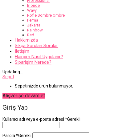
Professional
Blonde
Wavy
Röfle Sombre Ombre
Perma
Jakarta
Rainbow
Red
Hakkımızda
Sıkça Sorulan Sorular
İletişim
Hairpim Nasıl Uygulanır?
Siparişim Nerede?
Updating
…
Sepet
Sepetinizde ürün bulunmuyor.
Alışverişe devam et
Giriş Yap
Kullanıcı adı veya e-posta adresi
*
Gerekli
Parola
*
Gerekli