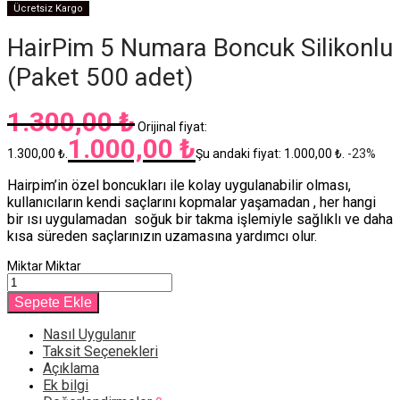
Ücretsiz Kargo
HairPim 5 Numara Boncuk Silikonlu
(Paket 500 adet)
1.300,00
₺
Orijinal fiyat:
1.000,00
₺
1.300,00 ₺.
Şu andaki fiyat: 1.000,00 ₺.
-
23
%
Hairpim’in özel boncukları ile kolay uygulanabilir olması,
kullanıcıların kendi saçlarını kopmalar yaşamadan , her hangi
bir ısı uygulamadan soğuk bir takma işlemiyle sağlıklı ve daha
kısa süreden saçlarınızın uzamasına yardımcı olur.
Miktar
Miktar
Sepete Ekle
Nasıl Uygulanır
Taksit Seçenekleri
Açıklama
Ek bilgi