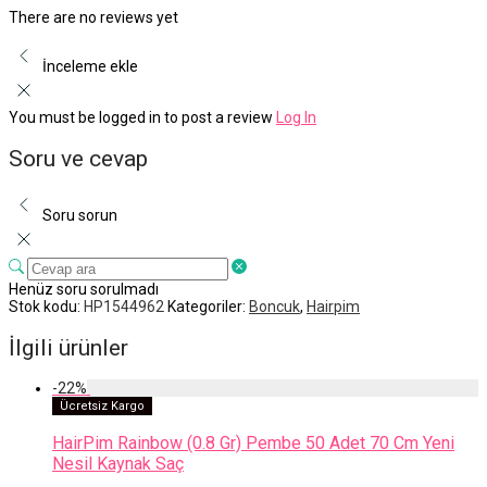
There are no reviews yet
İnceleme ekle
You must be logged in to post a review
Log In
Soru ve cevap
Soru sorun
Henüz soru sorulmadı
Stok kodu:
HP1544962
Kategoriler:
Boncuk
,
Hairpim
İlgili ürünler
-
22
%
Ücretsiz Kargo
HairPim Rainbow (0.8 Gr) Pembe 50 Adet 70 Cm Yeni
Nesil Kaynak Saç