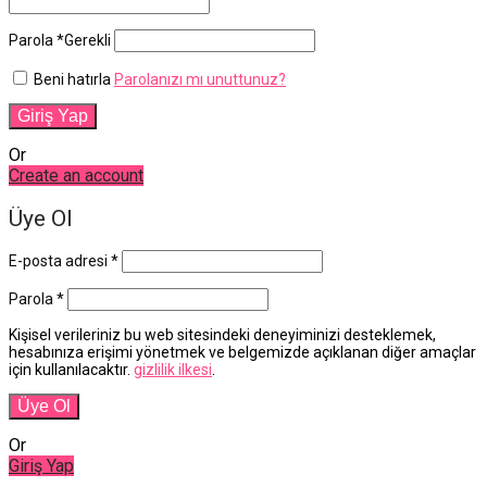
Parola
*
Gerekli
Beni hatırla
Parolanızı mı unuttunuz?
Giriş Yap
Or
Create an account
Üye Ol
E-posta adresi
*
Parola
*
Kişisel verileriniz bu web sitesindeki deneyiminizi desteklemek,
hesabınıza erişimi yönetmek ve belgemizde açıklanan diğer amaçlar
için kullanılacaktır.
gizlilik ilkesi
.
Üye Ol
Or
Giriş Yap