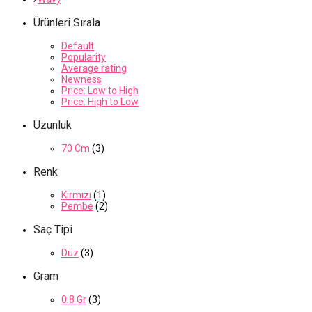
Ürünleri Sırala
Default
Popularity
Average rating
Newness
Price: Low to High
Price: High to Low
Uzunluk
70 Cm
(3)
Renk
Kırmızı
(1)
Pembe
(2)
Saç Tipi
Düz
(3)
Gram
0.8 Gr
(3)