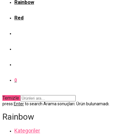
Rainbow
Red
0
Temizle
press
Enter
to search
Arama sonuçları:
Ürün bulunamadı.
Rainbow
Kategoriler