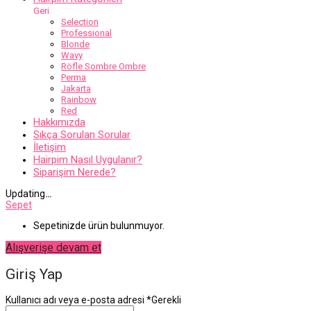
Geri
Selection
Professional
Blonde
Wavy
Röfle Sombre Ombre
Perma
Jakarta
Rainbow
Red
Hakkımızda
Sıkça Sorulan Sorular
İletişim
Hairpim Nasıl Uygulanır?
Siparişim Nerede?
Updating
…
Sepet
Sepetinizde ürün bulunmuyor.
Alışverişe devam et
Giriş Yap
Kullanıcı adı veya e-posta adresi
*
Gerekli