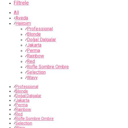
Filtrele
All
Aveda
⁄
Hairpim
⁄
Professional
⁄
Blonde
⁄
Doğal Dalgalar
⁄
Jakarta
⁄
Perma
⁄
Rainbow
⁄
Red
⁄
Röfle Sombre Ombre
⁄
Selection
⁄
Wavy
⁄
⁄
Professional
⁄
Blonde
⁄
Doğal Dalgalar
⁄
Jakarta
⁄
Perma
⁄
Rainbow
⁄
Red
⁄
Röfle Sombre Ombre
⁄
Selection
⁄
Wavy