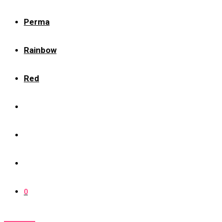
Perma
Rainbow
Red
0