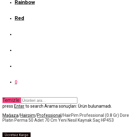
Rainbow
Red
0
Temizle
press
Enter
to search
Arama sonuçları:
Ürün bulunamadı.
Mağaza
/
Hairpim
/
Professional
/
HairPim Professional (0.8 Gr) Dore
Platin Perma 50 Adet 70 Cm Yeni Nesil Kaynak Saç HP453
Ücretsiz Kargo