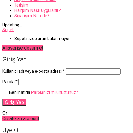
İletişim
Hairpim Nasıl Uygulanır?
Siparişim Nerede?
Updating
…
Sepet
Sepetinizde ürün bulunmuyor.
Alışverişe devam et
Giriş Yap
Gerekli
Kullanıcı adı veya e-posta adresi
*
Gerekli
Parola
*
Beni hatırla
Parolanızı mı unuttunuz?
Giriş Yap
Or
Create an account
Üye Ol