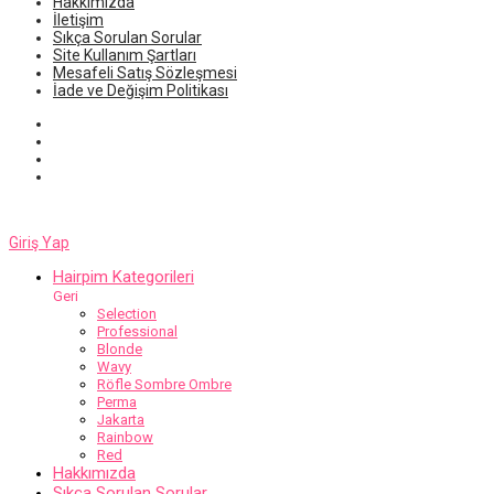
Hakkımızda
İletişim
Sıkça Sorulan Sorular
Site Kullanım Şartları
Mesafeli Satış Sözleşmesi
İade ve Değişim Politikası
Giriş Yap
Hairpim Kategorileri
Geri
Selection
Professional
Blonde
Wavy
Röfle Sombre Ombre
Perma
Jakarta
Rainbow
Red
Hakkımızda
Sıkça Sorulan Sorular