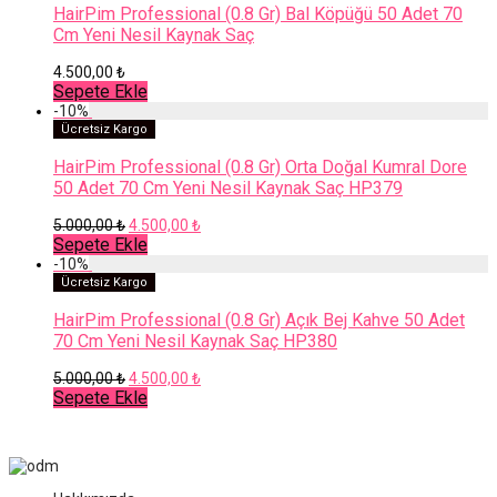
HairPim Professional (0.8 Gr) Bal Köpüğü 50 Adet 70
Cm Yeni Nesil Kaynak Saç
4.500,00
₺
Sepete Ekle
-
10
%
Ücretsiz Kargo
HairPim Professional (0.8 Gr) Orta Doğal Kumral Dore
50 Adet 70 Cm Yeni Nesil Kaynak Saç HP379
Orijinal
Şu
5.000,00
₺
4.500,00
₺
fiyat:
andaki
Sepete Ekle
5.000,00 ₺.
fiyat:
-
10
%
4.500,00 ₺.
Ücretsiz Kargo
HairPim Professional (0.8 Gr) Açık Bej Kahve 50 Adet
70 Cm Yeni Nesil Kaynak Saç HP380
Orijinal
Şu
5.000,00
₺
4.500,00
₺
fiyat:
andaki
Sepete Ekle
5.000,00 ₺.
fiyat:
4.500,00 ₺.