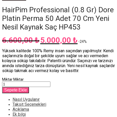
HairPim Professional (0.8 Gr) Dore
Platin Perma 50 Adet 70 Cm Yeni
Nesil Kaynak Saç HP453
6.600,00
₺
5.000,00
₺
Orijinal
Şu
-
24
%
fiyat:
andaki
6.600,00 ₺.
fiyat:
Yüksek kalitede 100% Remy insan saçından yapılmıştır. Kendi
5.000,00 ₺.
saçlarınızla doğal bir şekilde uyum sağlar ve acı vermeden
kolayca söküp takılabilir. Patentli üründür. Saçınızı ve tarzınızı
anında istediğiniz tarza dönüştürün. Yeni nesil kaynak saçlardır
söküp takmak acı vermez kolay ve basittir.
Miktar
Miktar
Sepete Ekle
Nasıl Uygulanır
Taksit Seçenekleri
Açıklama
Ek bilgi