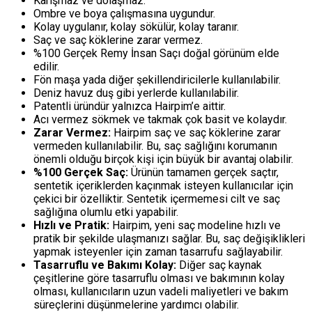
Karışmaz ve dolaşmaz.
Ombre ve boya çalışmasına uygundur.
Kolay uygulanır, kolay sökülür, kolay taranır.
Saç ve saç köklerine zarar vermez.
%100 Gerçek Remy İnsan Saçı doğal görünüm elde
edilir.
Fön maşa yada diğer şekillendiricilerle kullanılabilir.
Deniz havuz duş gibi yerlerde kullanılabilir.
Patentli üründür yalnızca Hairpim’e aittir.
Acı vermez sökmek ve takmak çok basit ve kolaydır.
Zarar Vermez:
Hairpim saç ve saç köklerine zarar
vermeden kullanılabilir. Bu, saç sağlığını korumanın
önemli olduğu birçok kişi için büyük bir avantaj olabilir.
%100 Gerçek Saç:
Ürünün tamamen gerçek saçtır,
sentetik içeriklerden kaçınmak isteyen kullanıcılar için
çekici bir özelliktir. Sentetik içermemesi cilt ve saç
sağlığına olumlu etki yapabilir.
Hızlı ve Pratik:
Hairpim, yeni saç modeline hızlı ve
pratik bir şekilde ulaşmanızı sağlar. Bu, saç değişiklikleri
yapmak isteyenler için zaman tasarrufu sağlayabilir.
Tasarruflu ve Bakımı Kolay:
Diğer saç kaynak
çeşitlerine göre tasarruflu olması ve bakımının kolay
olması, kullanıcıların uzun vadeli maliyetleri ve bakım
süreçlerini düşünmelerine yardımcı olabilir.