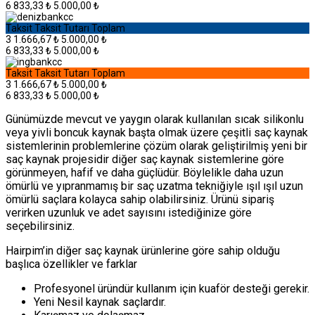
6
833,33 ₺
5.000,00 ₺
Taksit
Taksit Tutarı
Toplam
3
1.666,67 ₺
5.000,00 ₺
6
833,33 ₺
5.000,00 ₺
Taksit
Taksit Tutarı
Toplam
3
1.666,67 ₺
5.000,00 ₺
6
833,33 ₺
5.000,00 ₺
Günümüzde mevcut ve yaygın olarak kullanılan sıcak silikonlu
veya yivli boncuk kaynak başta olmak üzere çeşitli saç kaynak
sistemlerinin problemlerine çözüm olarak geliştirilmiş yeni bir
saç kaynak projesidir diğer saç kaynak sistemlerine göre
görünmeyen, hafif ve daha güçlüdür. Böylelikle daha uzun
ömürlü ve yıpranmamış bir saç uzatma tekniğiyle ışıl ışıl uzun
ömürlü saçlara kolayca sahip olabilirsiniz. Ürünü sipariş
verirken uzunluk ve adet sayısını istediğinize göre
seçebilirsiniz.
Hairpim’in diğer saç kaynak ürünlerine göre sahip olduğu
başlıca özellikler ve farklar
Profesyonel üründür kullanım için kuaför desteği gerekir.
Yeni Nesil kaynak saçlardır.