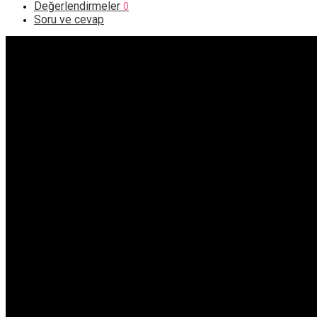
Değerlendirmeler
0
Soru ve cevap