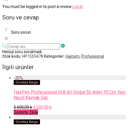
You must be logged in to post a review
Log In
Soru ve cevap
Soru sorun
Henüz soru sorulmadı
Stok kodu:
HP1555478
Kategoriler:
Hairpim
,
Professional
İlgili ürünler
-
20
%
Ücretsiz Kargo
HairPim Professional (0.8 Gr) Doğal 50 Adet 70 Cm Yeni
Nesil Kaynak Saç
Orijinal
Şu
5.600,00
₺
4.500,00
₺
fiyat:
andaki
Sepete Ekle
5.600,00 ₺.
fiyat:
4.500,00 ₺.
Ücretsiz Kargo