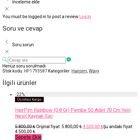
İnceleme ekle
You must be logged in to post a review
Log In
Soru ve cevap
Soru sorun
Henüz soru sorulmadı
Stok kodu:
HP1793587
Kategoriler:
Hairpim
,
Wavy
İlgili ürünler
-
22
%
Ücretsiz Kargo
HairPim Rainbow (0.8 Gr) Pembe 50 Adet 70 Cm Yeni
Nesil Kaynak Saç
5.800,00
₺
Orijinal fiyat: 5.800,00 ₺.
4.500,00
₺
Şu andaki fiyat:
4.500,00 ₺.
Sepete Ekle