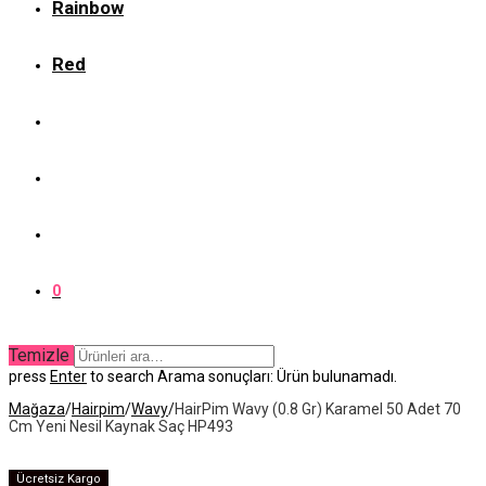
Rainbow
Red
0
Temizle
press
Enter
to search
Arama sonuçları:
Ürün bulunamadı.
Mağaza
/
Hairpim
/
Wavy
/
HairPim Wavy (0.8 Gr) Karamel 50 Adet 70
Cm Yeni Nesil Kaynak Saç HP493
Ücretsiz Kargo