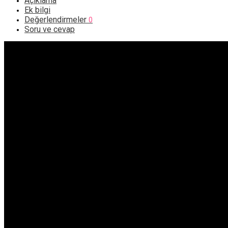
Açıklama
Ek bilgi
Değerlendirmeler
0
Soru ve cevap