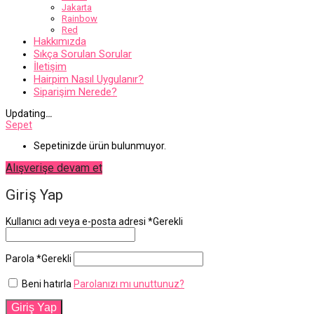
Jakarta
Rainbow
Red
Hakkımızda
Sıkça Sorulan Sorular
İletişim
Hairpim Nasıl Uygulanır?
Siparişim Nerede?
Updating
…
Sepet
Sepetinizde ürün bulunmuyor.
Alışverişe devam et
Giriş Yap
Kullanıcı adı veya e-posta adresi
*
Gerekli
Parola
*
Gerekli
Beni hatırla
Parolanızı mı unuttunuz?
Giriş Yap