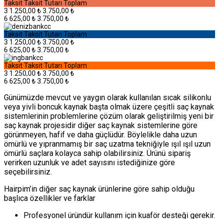
Taksit
Taksit Tutarı
Toplam
3
1.250,00 ₺
3.750,00 ₺
6
625,00 ₺
3.750,00 ₺
Taksit
Taksit Tutarı
Toplam
3
1.250,00 ₺
3.750,00 ₺
6
625,00 ₺
3.750,00 ₺
Taksit
Taksit Tutarı
Toplam
3
1.250,00 ₺
3.750,00 ₺
6
625,00 ₺
3.750,00 ₺
Günümüzde mevcut ve yaygın olarak kullanılan sıcak silikonlu
veya yivli boncuk kaynak başta olmak üzere çeşitli saç kaynak
sistemlerinin problemlerine çözüm olarak geliştirilmiş yeni bir
saç kaynak projesidir diğer saç kaynak sistemlerine göre
görünmeyen, hafif ve daha güçlüdür. Böylelikle daha uzun
ömürlü ve yıpranmamış bir saç uzatma tekniğiyle ışıl ışıl uzun
ömürlü saçlara kolayca sahip olabilirsiniz. Ürünü sipariş
verirken uzunluk ve adet sayısını istediğinize göre
seçebilirsiniz.
Hairpim’in diğer saç kaynak ürünlerine göre sahip olduğu
başlıca özellikler ve farklar
Profesyonel üründür kullanım için kuaför desteği gerekir.