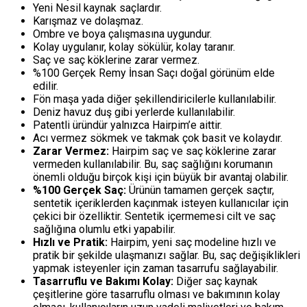
Yeni Nesil kaynak saçlardır.
Karışmaz ve dolaşmaz.
Ombre ve boya çalışmasına uygundur.
Kolay uygulanır, kolay sökülür, kolay taranır.
Saç ve saç köklerine zarar vermez.
%100 Gerçek Remy İnsan Saçı doğal görünüm elde
edilir.
Fön maşa yada diğer şekillendiricilerle kullanılabilir.
Deniz havuz duş gibi yerlerde kullanılabilir.
Patentli üründür yalnızca Hairpim’e aittir.
Acı vermez sökmek ve takmak çok basit ve kolaydır.
Zarar Vermez:
Hairpim saç ve saç köklerine zarar
vermeden kullanılabilir. Bu, saç sağlığını korumanın
önemli olduğu birçok kişi için büyük bir avantaj olabilir.
%100 Gerçek Saç:
Ürünün tamamen gerçek saçtır,
sentetik içeriklerden kaçınmak isteyen kullanıcılar için
çekici bir özelliktir. Sentetik içermemesi cilt ve saç
sağlığına olumlu etki yapabilir.
Hızlı ve Pratik:
Hairpim, yeni saç modeline hızlı ve
pratik bir şekilde ulaşmanızı sağlar. Bu, saç değişiklikleri
yapmak isteyenler için zaman tasarrufu sağlayabilir.
Tasarruflu ve Bakımı Kolay:
Diğer saç kaynak
çeşitlerine göre tasarruflu olması ve bakımının kolay