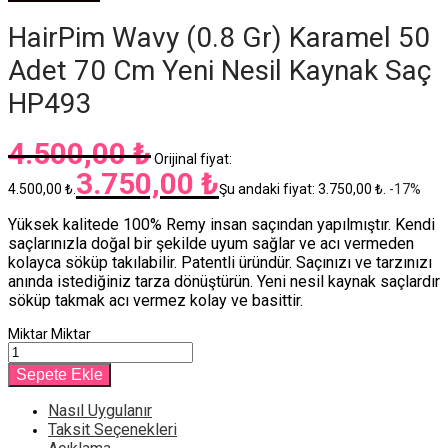
HairPim Wavy (0.8 Gr) Karamel 50
Adet 70 Cm Yeni Nesil Kaynak Saç
HP493
4.500,00
₺
Orijinal fiyat:
3.750,00
₺
4.500,00 ₺.
Şu andaki fiyat: 3.750,00 ₺.
-
17
%
Yüksek kalitede 100% Remy insan saçından yapılmıştır. Kendi
saçlarınızla doğal bir şekilde uyum sağlar ve acı vermeden
kolayca söküp takılabilir. Patentli üründür. Saçınızı ve tarzınızı
anında istediğiniz tarza dönüştürün. Yeni nesil kaynak saçlardır
söküp takmak acı vermez kolay ve basittir.
Miktar
Miktar
Sepete Ekle
Nasıl Uygulanır
Taksit Seçenekleri