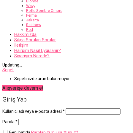
Blonde
Wavy
Röfle Sombre Ombre
Perma
Jakarta
Rainbow
Red
Hakkımızda
Sıkça Sorulan Sorular
İletişim
Hairpim Nasıl Uygulanır?
Siparişim Nerede?
Updating
…
Sepet
Sepetinizde ürün bulunmuyor.
Alışverişe devam et
Giriş Yap
Gerekli
Kullanıcı adı veya e-posta adresi
*
Gerekli
Parola
*
Beni hatırla
Parolanızı mı unuttunuz?