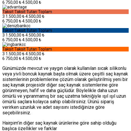
6
750,00 ₺
4.500,00 ₺
Taksit
Taksit Tutarı
Toplam
3
1.500,00 ₺
4.500,00 ₺
6
750,00 ₺
4.500,00 ₺
Taksit
Taksit Tutarı
Toplam
3
1.500,00 ₺
4.500,00 ₺
6
750,00 ₺
4.500,00 ₺
Taksit
Taksit Tutarı
Toplam
3
1.500,00 ₺
4.500,00 ₺
6
750,00 ₺
4.500,00 ₺
Günümüzde mevcut ve yaygın olarak kullanılan sıcak silikonlu
veya yivli boncuk kaynak başta olmak üzere çeşitli saç kaynak
sistemlerinin problemlerine çözüm olarak geliştirilmiş yeni bir
saç kaynak projesidir diğer saç kaynak sistemlerine göre
görünmeyen, hafif ve daha güçlüdür. Böylelikle daha uzun
ömürlü ve yıpranmamış bir saç uzatma tekniğiyle ışıl ışıl uzun
ömürlü saçlara kolayca sahip olabilirsiniz. Ürünü sipariş
verirken uzunluk ve adet sayısını istediğinize göre
seçebilirsiniz.
Hairpim’in diğer saç kaynak ürünlerine göre sahip olduğu
başlıca özellikler ve farklar