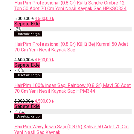
HairPim Professional (0.8 Gr) Küllü Sandre Ombre 12
Ton 50 Adet 70 Cm Yeni Nesil Kaynak Saç HPKSO334
Orijinal
Şu
5.000,00
₺
4.500,00
₺
fiyat:
andaki
Sepete Ekle
5.000,00 ₺.
fiyat:
-
2
%
4.500,00 ₺.
Ücretsiz Kargo
HairPim Professional (0.8 Gr) Küllü Bej Kumral 50 Adet
70 Cm Yeni Nesil Kaynak Saç
Orijinal
Şu
4.600,00
₺
4.500,00
₺
fiyat:
andaki
Sepete Ekle
4.600,00 ₺.
fiyat:
-
10
%
4.500,00 ₺.
Ücretsiz Kargo
HairPim 100% İnsan Saçı Rainbow (0.8 Gr) Mavi 50 Adet
70 Cm Yeni Nesil Kaynak Saç HPM344
Orijinal
Şu
5.000,00
₺
4.500,00
₺
fiyat:
andaki
Sepete Ekle
5.000,00 ₺.
fiyat:
-
17
%
4.500,00 ₺.
Ücretsiz Kargo
HairPim Wavy İnsan Saçı (0.8 Gr) Kahve 50 Adet 70 Cm
Yeni Nesil Saç Kaynak