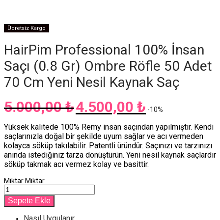
Ücretsiz Kargo
HairPim Professional 100% İnsan
Saçı (0.8 Gr) Ombre Röfle 50 Adet
70 Cm Yeni Nesil Kaynak Saç
5.000,00
₺
4.500,00
₺
Orijinal
Şu
-
10
%
fiyat:
andaki
5.000,00 ₺.
fiyat:
Yüksek kalitede 100% Remy insan saçından yapılmıştır. Kendi
4.500,00 ₺.
saçlarınızla doğal bir şekilde uyum sağlar ve acı vermeden
kolayca söküp takılabilir. Patentli üründür. Saçınızı ve tarzınızı
anında istediğiniz tarza dönüştürün. Yeni nesil kaynak saçlardır
söküp takmak acı vermez kolay ve basittir.
Miktar
Miktar
Sepete Ekle
Nasıl Uygulanır