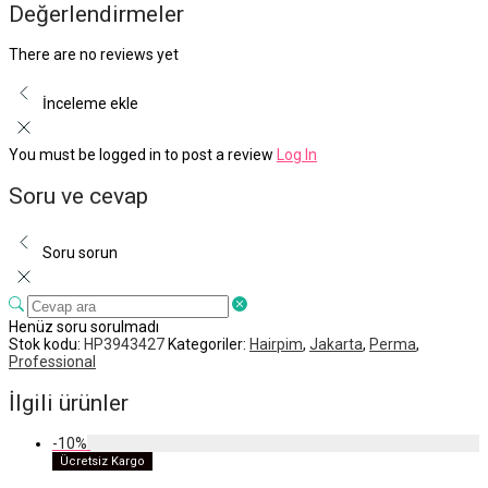
Değerlendirmeler
There are no reviews yet
İnceleme ekle
You must be logged in to post a review
Log In
Soru ve cevap
Soru sorun
Henüz soru sorulmadı
Stok kodu:
HP3943427
Kategoriler:
Hairpim
,
Jakarta
,
Perma
,
Professional
İlgili ürünler
-
10
%
Ücretsiz Kargo