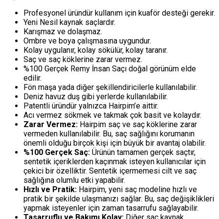
Profesyonel üründür kullanım için kuaför desteği gerekir.
Yeni Nesil kaynak saçlardır.
Karışmaz ve dolaşmaz.
Ombre ve boya çalışmasına uygundur.
Kolay uygulanır, kolay sökülür, kolay taranır.
Saç ve saç köklerine zarar vermez.
%100 Gerçek Remy İnsan Saçı doğal görünüm elde
edilir.
Fön maşa yada diğer şekillendiricilerle kullanılabilir.
Deniz havuz duş gibi yerlerde kullanılabilir.
Patentli üründür yalnızca Hairpim’e aittir.
Acı vermez sökmek ve takmak çok basit ve kolaydır.
Zarar Vermez:
Hairpim saç ve saç köklerine zarar
vermeden kullanılabilir. Bu, saç sağlığını korumanın
önemli olduğu birçok kişi için büyük bir avantaj olabilir.
%100 Gerçek Saç:
Ürünün tamamen gerçek saçtır,
sentetik içeriklerden kaçınmak isteyen kullanıcılar için
çekici bir özelliktir. Sentetik içermemesi cilt ve saç
sağlığına olumlu etki yapabilir.
Hızlı ve Pratik:
Hairpim, yeni saç modeline hızlı ve
pratik bir şekilde ulaşmanızı sağlar. Bu, saç değişiklikleri
yapmak isteyenler için zaman tasarrufu sağlayabilir.
Tasarruflu ve Bakımı Kolay:
Diğer saç kaynak