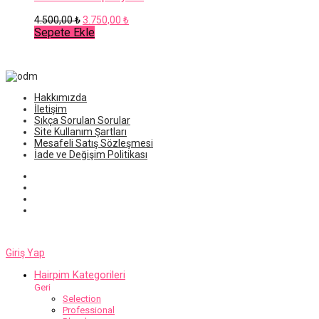
Orijinal
Şu
4.500,00
₺
3.750,00
₺
fiyat:
andaki
Sepete Ekle
4.500,00 ₺.
fiyat:
3.750,00 ₺.
Hakkımızda
İletişim
Sıkça Sorulan Sorular
Site Kullanım Şartları
Mesafeli Satış Sözleşmesi
İade ve Değişim Politikası
Giriş Yap
Hairpim Kategorileri
Geri
Selection
Professional