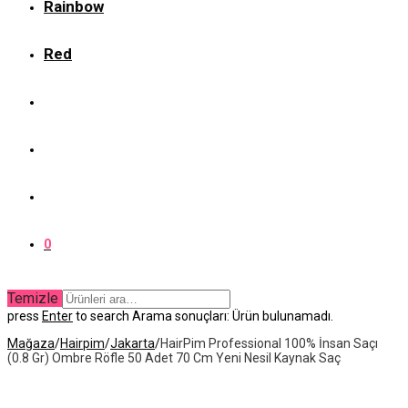
Rainbow
Red
0
Temizle
press
Enter
to search
Arama sonuçları:
Ürün bulunamadı.
Mağaza
/
Hairpim
/
Jakarta
/
HairPim Professional 100% İnsan Saçı
(0.8 Gr) Ombre Röfle 50 Adet 70 Cm Yeni Nesil Kaynak Saç