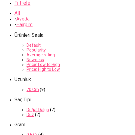
Filtrele
All
Aveda
⁄
Hairpim
⁄
Ürünleri Sırala
Default
Popularity
Average rating
Newness
Price: Low to High
Price: High to Low
Uzunluk
70 Cm
(9)
Saç Tipi
Doğal Dalga
(7)
Düz
(2)
Gram
0.6 Gr
(4)