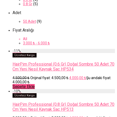
0.8 Gr
(5)
Adet
50 Adet
(9)
Fiyat Aralığı
All
3.000
₺
-
6.000
₺
-
11
%
Ücretsiz Kargo
HairPim Professional (0.6 Gr) Doğal Sombre 50 Adet 70
Cm Yeni Nesil Kaynak Saç HP534
4.500,00
₺
Orijinal fiyat: 4.500,00 ₺.
4.000,00
₺
Şu andaki fiyat:
4.000,00 ₺.
Sepete Ekle
-
10
%
Ücretsiz Kargo
HairPim Professional (0.8 Gr) Doğal Sombre 50 Adet 70
Cm Yeni Nesil Kaynak Saç HP513