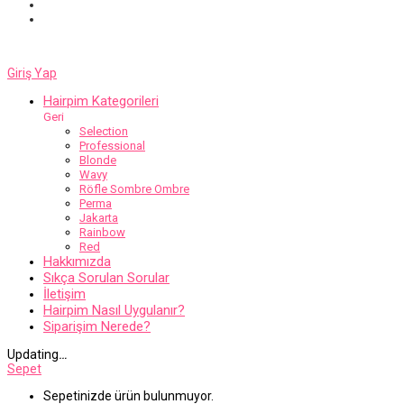
Giriş Yap
Hairpim Kategorileri
Geri
Selection
Professional
Blonde
Wavy
Röfle Sombre Ombre
Perma
Jakarta
Rainbow
Red
Hakkımızda
Sıkça Sorulan Sorular
İletişim
Hairpim Nasıl Uygulanır?
Siparişim Nerede?
Updating
…
Sepet
Sepetinizde ürün bulunmuyor.