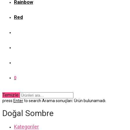
Rainbow
Red
0
Temizle
press
Enter
to search
Arama sonuçları:
Ürün bulunamadı.
Doğal Sombre
Kategoriler