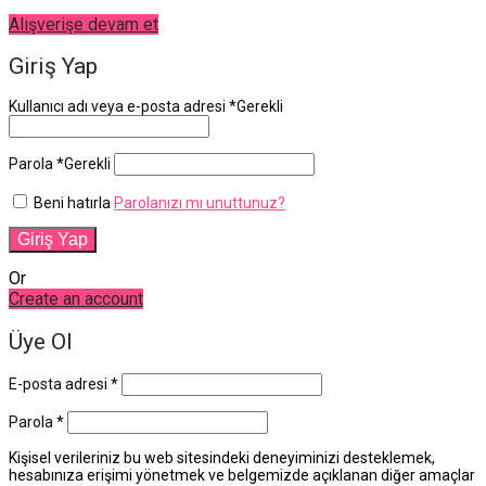
Alışverişe devam et
Giriş Yap
Kullanıcı adı veya e-posta adresi
*
Gerekli
Parola
*
Gerekli
Beni hatırla
Parolanızı mı unuttunuz?
Giriş Yap
Or
Create an account
Üye Ol
E-posta adresi
*
Parola
*
Kişisel verileriniz bu web sitesindeki deneyiminizi desteklemek,
hesabınıza erişimi yönetmek ve belgemizde açıklanan diğer amaçlar